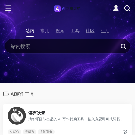
站内
常用
搜索
工具
社区
生活
AI写作工具
0
深言达意
清华系团队出品的 AI 写作辅助工具，输入意思即可找词找句。
AI写作
清华系
遣词造句