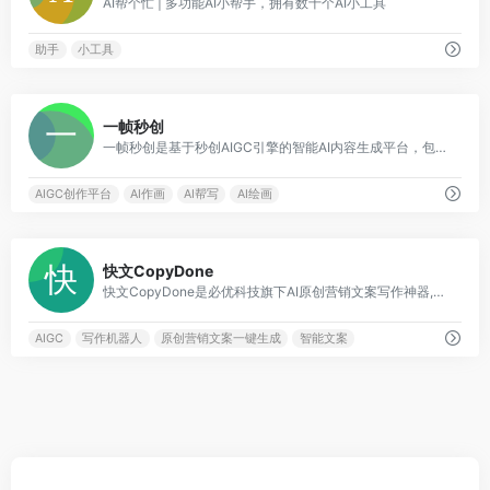
AI帮个忙 | 多功能AI小帮手，拥有数十个AI小工具
助手
小工具
0
一帧秒创
一帧秒创是基于秒创AIGC引擎的智能AI内容生成平台，包含AI图文转视频、AI作画创作平台AI帮写，智能一键百家号、公众号、头条号、搜狐号、新浪微博等图文、文章转视频，为企业及自媒体提供一站式视频生产和AI作画的营销神器，全面提升内容创作效率。
AIGC创作平台
AI作画
AI帮写
AI绘画
0
快文CopyDone
快文CopyDone是必优科技旗下AI原创营销文案写作神器,通过强大的自然语言处理能力,通过输入关键词,快速生成原创的软文,可以发布在各个媒体和自媒体平台,大幅提高创作效率
AIGC
写作机器人
原创营销文案一键生成
智能文案