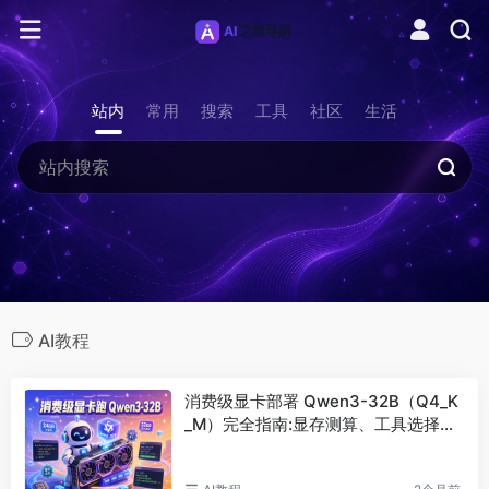
站内
常用
搜索
工具
社区
生活
AI教程
消费级显卡部署 Qwen3-32B（Q4_K
_M）完全指南:显存测算、工具选择与
国产卡适配