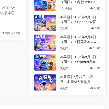
（周四）：谷歌Jeff Dean
创办AI科学公司、Meta发
VITS-SV
16小时前
2.2K
布编程代理Muse Code
里的版本已经
AI早报 | 2026年8月5日
（周三）：SpaceX全面押
注英伟达布局太空AI、四
2天前
16K
大AI巨头赴白宫商谈安全
3年前 (2023)
AI早报 | 2026年8月4日
（周二）：阿里发布Qwen
3.8-Max旗舰模型、MiniM
3天前
11.9K
ax H3开源登顶AI视频榜
AI早报 | 2026年8月3日
（周一）：OpenAI发布Pr
esence、DNA证据被曝可
3天前
4.6K
AI篡改、Claude Opus 5
一句话生成3D游戏
AI周报 | 7月27日–8月2
日：本周AI大事盘点
4天前
9.9K