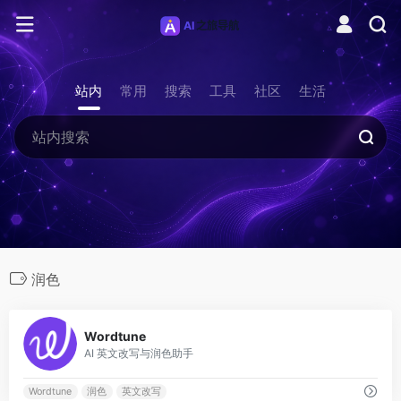
站内
常用
搜索
工具
社区
生活
润色
0
Wordtune
AI 英文改写与润色助手
Wordtune
润色
英文改写