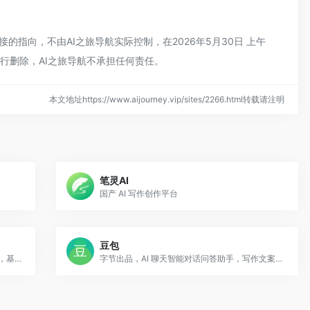
接的指向，不由AI之旅导航实际控制，在2026年5月30日 上午
行删除，AI之旅导航不承担任何责任。
本文地址https://www.aijourney.vip/sites/2266.html转载请注明
笔灵AI
国产 AI 写作创作平台
豆包
腾讯元宝是腾讯公司推出的 AI 智能助手产品，基于腾讯自研的混元大模型构建，于 2024 年正式上线。
字节出品，AI 聊天智能对话问答助手，写作文案翻译情感陪伴编程全能工具。豆包为你答疑解惑，提供灵感，辅助创作，也可以和你畅聊任何你感兴趣的话题。