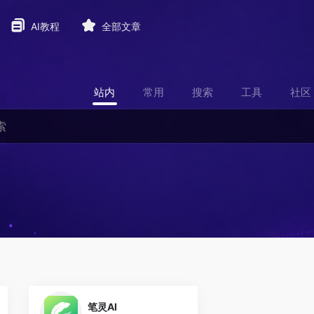
AI教程
全部文章
站内
常用
搜索
工具
社区
0
笔灵AI