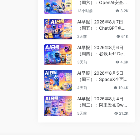
（周六）：OpenAI安全评
估暂停Astra开发、DeepS
13小时前
3.2K
eek以5000亿估值重启融
资
AI早报 | 2026年8月7日
（周五）：ChatGPT免费
版升级GPT-5.6 Luna无限
2天前
6.1K
对话、DeepMind掌门哈
萨比斯卸任CEO
AI早报 | 2026年8月6日
（周四）：谷歌Jeff Dean
创办AI科学公司、Meta发
3天前
4.6K
布编程代理Muse Code
AI早报 | 2026年8月5日
（周三）：SpaceX全面押
注英伟达布局太空AI、四
4天前
19.4K
大AI巨头赴白宫商谈安全
AI早报 | 2026年8月4日
（周二）：阿里发布Qwen
3.8-Max旗舰模型、MiniM
5天前
21.2K
ax H3开源登顶AI视频榜