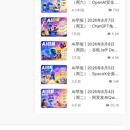
（周六）：OpenAI安全评
估暂停Astra开发、DeepS
4小时前
794
eek以5000亿估值重启融
资
AI早报 | 2026年8月7日
（周五）：ChatGPT免费
版升级GPT-5.6 Luna无限
1天前
5.4K
对话、DeepMind掌门哈
萨比斯卸任CEO
AI早报 | 2026年8月6日
（周四）：谷歌Jeff Dean
创办AI科学公司、Meta发
2天前
4.5K
布编程代理Muse Code
AI早报 | 2026年8月5日
（周三）：SpaceX全面押
注英伟达布局太空AI、四
3天前
19K
大AI巨头赴白宫商谈安全
AI早报 | 2026年8月4日
（周二）：阿里发布Qwen
3.8-Max旗舰模型、MiniM
4天前
20.1K
ax H3开源登顶AI视频榜