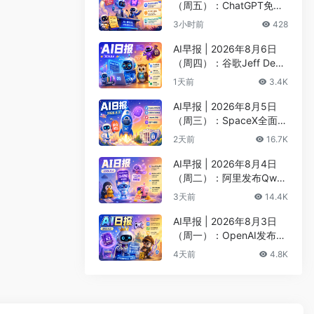
（周五）：ChatGPT免费
版升级GPT-5.6 Luna无限
3小时前
428
对话、DeepMind掌门哈
萨比斯卸任CEO
AI早报 | 2026年8月6日
（周四）：谷歌Jeff Dean
创办AI科学公司、Meta发
1天前
3.4K
布编程代理Muse Code
AI早报 | 2026年8月5日
（周三）：SpaceX全面押
注英伟达布局太空AI、四
2天前
16.7K
大AI巨头赴白宫商谈安全
AI早报 | 2026年8月4日
（周二）：阿里发布Qwen
3.8-Max旗舰模型、MiniM
3天前
14.4K
ax H3开源登顶AI视频榜
AI早报 | 2026年8月3日
（周一）：OpenAI发布Pr
esence、DNA证据被曝可
4天前
4.8K
AI篡改、Claude Opus 5
一句话生成3D游戏