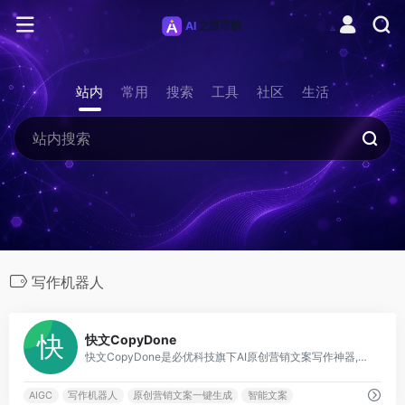
站内
常用
搜索
工具
社区
生活
写作机器人
0
快文CopyDone
快文CopyDone是必优科技旗下AI原创营销文案写作神器,通过强大的自然语言处理能力,通过输入关键词,快速生成原创的软文,可以发布在各个媒体和自媒体平台,大幅提高创作效率
AIGC
写作机器人
原创营销文案一键生成
智能文案