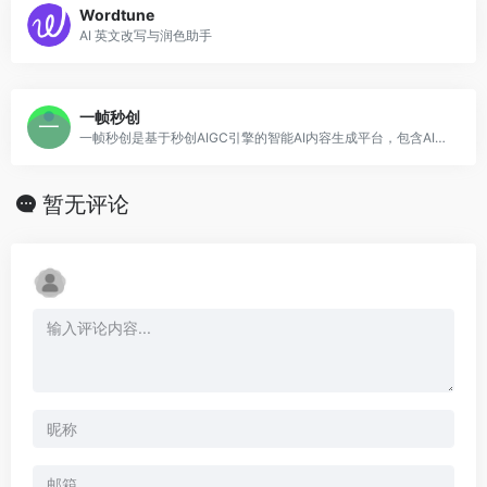
Wordtune
AI 英文改写与润色助手
一帧秒创
一帧秒创是基于秒创AIGC引擎的智能AI内容生成平台，包含AI图文转视频、AI作画创作平台AI帮写，智能一键百家号、公众号、头条号、搜狐号、新浪微博等图文、文章转视频，为企业及自媒体提供一站式视频生产和AI作画的营销神器，全面提升内容创作效率。
暂无评论