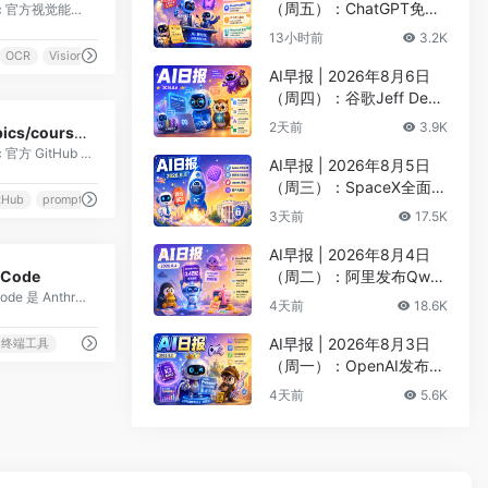
（周五）：ChatGPT免费
Anthropic 官方视觉能力指南：用 Claude 处理图片、图表、PDF，涵盖 OCR、图像分析、图表解读，附带代码示例。
版升级GPT-5.6 Luna无限
13小时前
3.2K
对话、DeepMind掌门哈
OCR
Vision
萨比斯卸任CEO
AI早报 | 2026年8月6日
（周四）：谷歌Jeff Dean
0
创办AI科学公司、Meta发
2天前
3.9K
anthropics/courses — GitHub 官方课程仓库
布编程代理Muse Code
Anthropic 官方 GitHub 上的 5 门互动课程：Anthropic API Fundamentals、Prompt Engineering Interactive Tutorial、Real World Prompting、P
AI早报 | 2026年8月5日
（周三）：SpaceX全面押
tHub
prompt
注英伟达布局太空AI、四
3天前
17.5K
大AI巨头赴白宫商谈安全
AI早报 | 2026年8月4日
0
 Code
（周二）：阿里发布Qwen
Claude Code 是 Anthropic 公司推出的面向软件开发者的 AI 编程代理工具，以命令行界面（CLI）形式运行，可直接在终端中与代码库进行深度交
3.8-Max旗舰模型、MiniM
4天前
18.6K
ax H3开源登顶AI视频榜
AI早报 | 2026年8月3日
终端工具
（周一）：OpenAI发布Pr
esence、DNA证据被曝可
4天前
5.6K
AI篡改、Claude Opus 5
一句话生成3D游戏