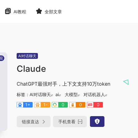
AI教程
全部文章
AI对话聊天
国
Claude
ChatGPT最强对手，上下文支持10万token
标签：
AI对话聊天
ai
大模型
对话机器人
1+
1-
0
0
0
链接直达
手机查看