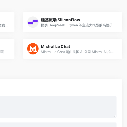
硅基流动 SiliconFlow
字节出品，AI 聊天智能对话问答助手，写作文案翻译情感陪伴编程全能工具。豆包为你答疑解惑，提供灵感，辅助创作，也可以和你畅聊任何你感兴趣的话题。
提供 DeepSeek、Qwen 等主流大模型的高性价比 API 云服务。
Mistral Le Chat
DreamStudio是Stability AI 官方推出的 AI 绘画软件
Mistral Le Chat 是由法国 AI 公司 Mistral AI 推出的智能对话助手，基于其自研的高性能大语言模型构建。