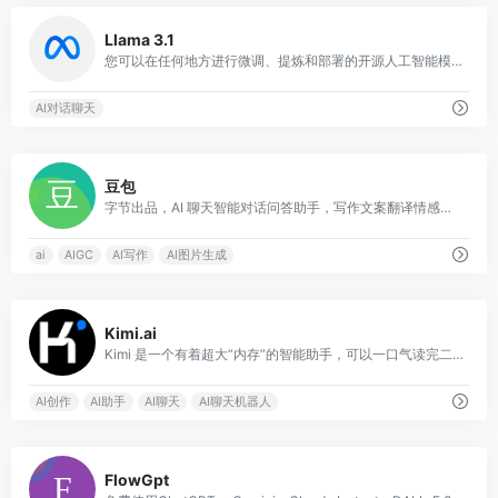
0
Llama 3.1
您可以在任何地方进行微调、提炼和部署的开源人工智能模型。我们最新的指令调整模型有 80 亿、700 亿和 4050 亿版本可用。
AI对话聊天
0
豆包
字节出品，AI 聊天智能对话问答助手，写作文案翻译情感陪伴编程全能工具。豆包为你答疑解惑，提供灵感，辅助创作，也可以和你畅聊任何你感兴趣的话题。
ai
AIGC
AI写作
AI图片生成
0
Kimi.ai
Kimi 是一个有着超大“内存”的智能助手，可以一口气读完二十万字的小说，还会上网冲浪，快来跟他聊聊吧
AI创作
AI助手
AI聊天
AI聊天机器人
0
FlowGpt