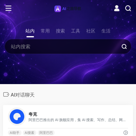
站内
常用
搜索
工具
社区
生活
AI对话聊天
0
夸克
阿里巴巴推出的 AI 旗舰应用，集 AI 搜索、写作、总结、网盘等能力于一体。
AI助手
AI搜索
阿里巴巴