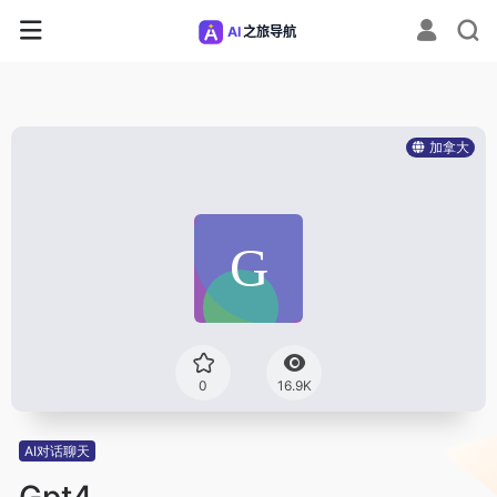
加拿大
0
16.9K
AI对话聊天
Gpt4