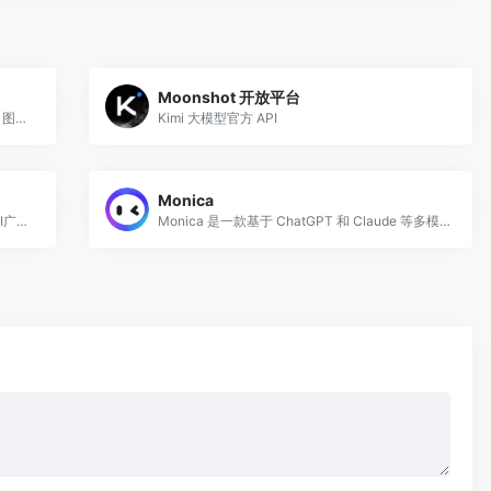
Moonshot 开放平台
国内专业的ai创作平台，支持文本生成图片，图片风格转换
Kimi 大模型官方 API
Monica
无界AI，集prompt搜索、AI图库、AI创作、AI广场等为一体。提供一站式AI搜索-创作-交流-分享服务。
Monica 是一款基于 ChatGPT 和 Claude 等多模型的 AI 全能助手，以浏览器扩展插件形式提供服务，可在任意网页上直接调用 AI 能力，无需切