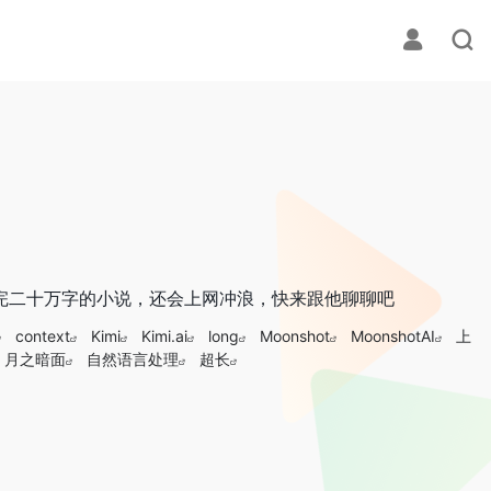
气读完二十万字的小说，还会上网冲浪，快来跟他聊聊吧
context
Kimi
Kimi.ai
long
Moonshot
MoonshotAI
上
月之暗面
自然语言处理
超长