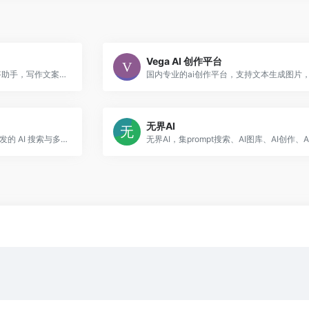
Vega AI 创作平台
字节出品，AI 聊天智能对话问答助手，写作文案翻译情感陪伴编程全能工具。豆包为你答疑解惑，提供灵感，辅助创作，也可以和你畅聊任何你感兴趣的话题。
无界AI
Felo 是由日本 Sparticle 公司开发的 AI 搜索与多语言翻译助手，主打跨语言信息获取与智能摘要能力，尤其擅长处理日语、中文、英语等多语言混合内容的