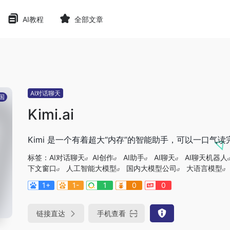
AI教程
全部文章
AI对话聊天
国
Kimi.ai
Kimi 是一个有着超大“内存”的智能助手，可以一口
标签：
AI对话聊天
AI创作
AI助手
AI聊天
AI聊天机器人
下文窗口
人工智能大模型
国内大模型公司
大语言模型
1+
1-
1
0
0
链接直达
手机查看