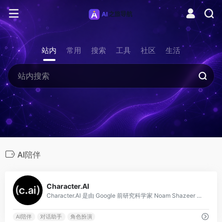
站内
常用
搜索
工具
社区
生活
AI陪伴
0
Character.AI
Character.AI 是由 Google 前研究科学家 Noam Shazeer 和 Daniel De Freitas 创立的 AI 对话平台，于 202
AI陪伴
对话助手
角色扮演