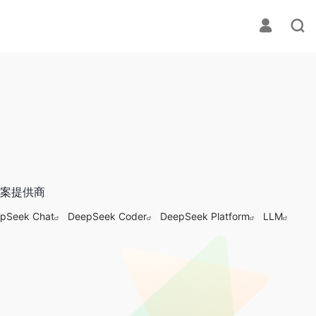
方案提供商
pSeek Chat
DeepSeek Coder
DeepSeek Platform
LLM