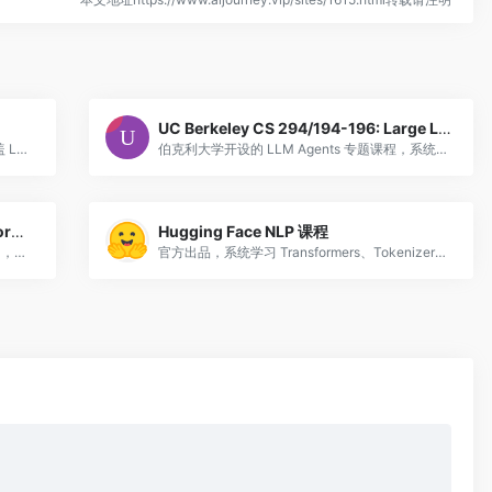
UC Berkeley CS 294/194-196: Large Language Model Agents
Full Stack DL 团队出品的 LLM 集训营，涵盖 LLM API 使用、RAG、Agent、微调和评估，适合有 ML 基础的开发者。
伯克利大学开设的 LLM Agents 专题课程，系统讲授大语言模型智能体的核心概念与技术栈。课程涵盖推理与规划、工具使用与函数调用、多智能体协作、记忆与检索增强生成（RAG）、安全与对齐等关键主题。由 Dawn Song 等教授主讲，每期
LLM Visualization — 交互式 Transformer 架构 3D 可视化
Hugging Face NLP 课程
Brendan Bycroft 开发的交互式 3D 网页应用，以逐层动画的方式展示 GPT 类大语言模型的完整 Transformer 推理流程。从输入 token 的嵌入向量开始，逐步展示注意力机制（包括 Query/Key/Value
官方出品，系统学习 Transformers、Tokenizers、微调 LLM、RLHF，内容持续更新。