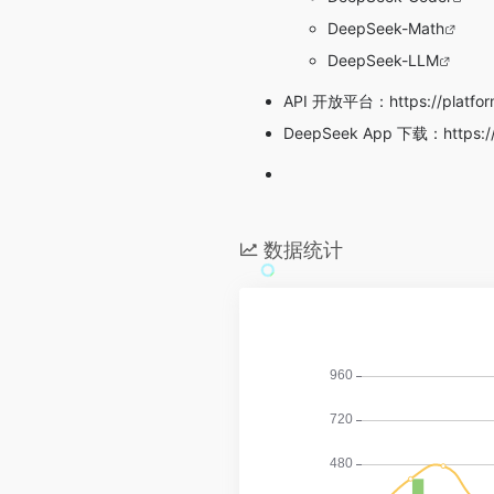
DeepSeek-Math
DeepSeek-LLM
API 开放平台：
https://platf
DeepSeek App 下载：
https:
数据统计