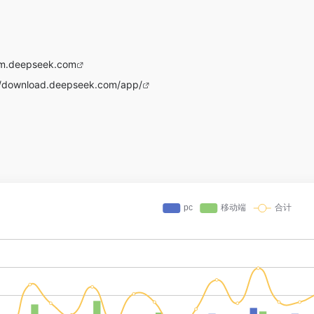
orm.deepseek.com
//download.deepseek.com/app/