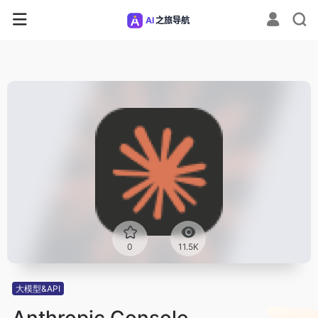
0
11.5K
大模型&API
Anthropic Console