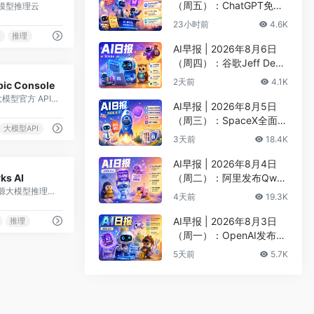
（周五）：ChatGPT免费
模型推理云
版升级GPT-5.6 Luna无限
23小时前
4.6K
对话、DeepMind掌门哈
I
推理
萨比斯卸任CEO
AI早报 | 2026年8月6日
（周四）：谷歌Jeff Dean
0
创办AI科学公司、Meta发
2天前
4.1K
pic Console
布编程代理Muse Code
Claude 大模型官方 API 平台
AI早报 | 2026年8月5日
（周三）：SpaceX全面押
大模型API
注英伟达布局太空AI、四
3天前
18.4K
大AI巨头赴白宫商谈安全
AI早报 | 2026年8月4日
0
ks AI
（周二）：阿里发布Qwen
高性能开源大模型推理平台
3.8-Max旗舰模型、MiniM
4天前
19.3K
ax H3开源登顶AI视频榜
AI早报 | 2026年8月3日
推理
（周一）：OpenAI发布Pr
esence、DNA证据被曝可
5天前
5.7K
AI篡改、Claude Opus 5
一句话生成3D游戏