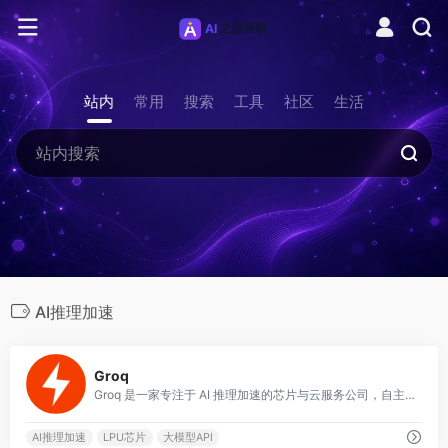
站内
常用
搜索
工具
社区
生活
AI推理加速
0
Groq
Groq 是一家专注于 AI 推理加速的芯片与云服务公司，自主研发了 LPU（Language Processing Unit）芯片架构，在大语言模型推理速度上
AI推理加速
LPU芯片
大模型API