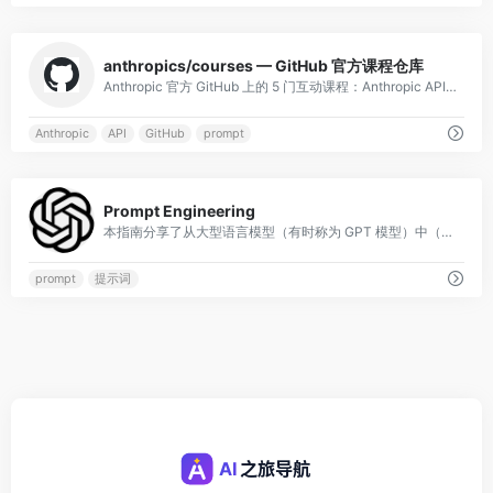
0
anthropics/courses — GitHub 官方课程仓库
Anthropic 官方 GitHub 上的 5 门互动课程：Anthropic API Fundamentals、Prompt Engineering Interactive Tutorial、Real World Prompting、P
Anthropic
API
GitHub
prompt
0
Prompt Engineering
本指南分享了从大型语言模型（有时称为 GPT 模型）中（例如 GPT-4）获得更好结果的策略和战术。此处描述的方法有时可以组合使用以获得更好的效果。我们鼓励动手操作以找到最适合您的方法。
prompt
提示词