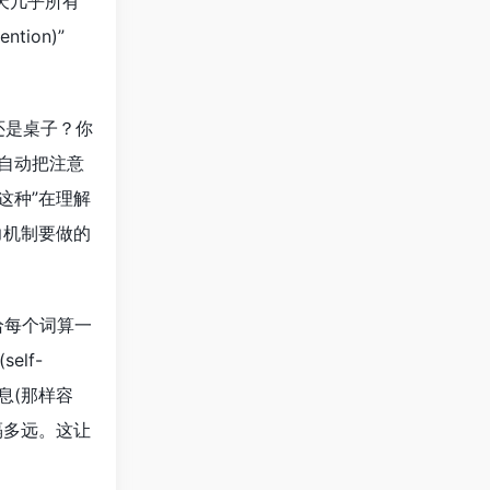
是今天几乎所有
ion)”
还是桌子？你
，自动把注意
这种”在理解
力机制要做的
，给每个词算一
lf-
息(那样容
隔多远。这让