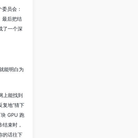
一个委员会：
，最后把结
成了一个深
就能明白为
网上能找到
反复地”猜下
 GPU 跑
步结束时，
你的话往下