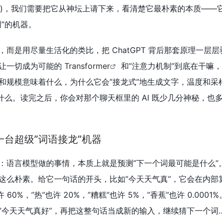
简称 LLM)，我们需要把它从神坛上请下来，看清楚它最朴素的本质—
”的机器。
而是用尽量生活化的类比，把 ChatGPT 背后那套原理一层
么，让一切成为可能的
Transformer
和”注意力机制”到底在干嘛
和规模意味着什么，为什么它会”接龙式”地生成文字，温度和采
什么。读完之后，你会对那个聊天框里的 AI 既少几分神秘，也
台超级”词语接龙”机器
：语言模型做的事情，本质上就是预测”下一个词最可能是什么”
这么朴素。给它一句话的开头，比如”今天天气真”，它会在内部
60%，”热”也许 20%，”糟糕”也许 5%，”香蕉”也许 0.0001
”今天天气真好”，再把这整句话当成新的输入，继续猜下一个词