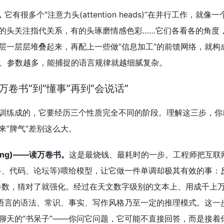
有很多个”注意力头(attention heads)”在并行工作，就像
的头关注指代关系，有的头琢磨情感色彩……它们各看各的角度
层一层层堆叠起来，再配上一些做”信息加工”的前馈网络，就构
模型越深、参数越多，能捕捉的语言规律就越细腻复杂。
卷书”到”懂事”再到”会说话”
训练成的，它要经历三个性质完全不同的阶段。理解这三步，你
来”脾气”差别这么大。
ning)——读万卷书。
这是最烧钱、最耗时的一步。工程师把互联
科、代码、论坛等)喂给模型，让它做一件单调却极其有效的事：
数，猜对了就强化。经过在天文数字级别的文本上、用成千上万块
了语言的语法、常识、事实、写作风格乃至一定的推理模式。这一
聊天的”书呆子”——你问它问题，它可能不直接回答，而是接着