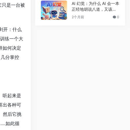
AI 幻觉：为什么 AI 会一本
—它只是一台被
正经地胡说八道，又该如
何应对
2个月前
0
层剥开：什么
，训练一个大
样如何决定
多几分掌控
。听起来是
算出各种可
%。然后它挑
……如此循