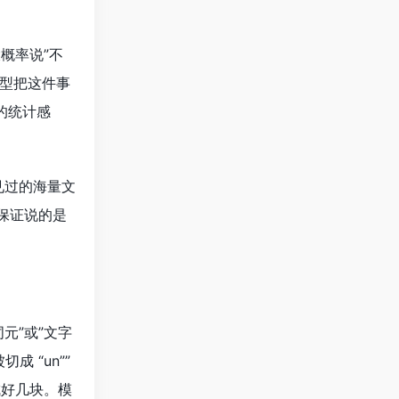
概率说”不
模型把这件事
的统计感
见过的海量文
”保证说的是
元”或”文字
成 “un””
拆成好几块。模