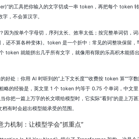
zer)”的工具把你输入的文字切成一串 token，再把每个 token
算数字，不会算汉字。
？因为按单个字母切，序列太长、效率太低；按完整单词切，词
，还不算各种变体)。token 是一个折中：常见的词整块保留，
 token 就能拼出几乎所有文字，就像用有限的乐高积木能搭
的好处：你用 AI 时听到的”上下文长度””收费按 token 算””字
略的经验是，英文里 1 个 token 约等于 0.75 个单词，中文里
en。所以当你把一篇上万字的长文喂给模型时，它实际”看到”的是上万
长文档有时会超出模型能承受的范围。
 与注意力机制：让模型学会”抓重点”