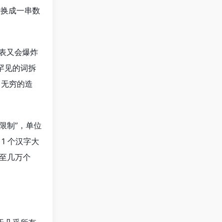
 转换成一串数
表又会爆炸
罕见的词拆
出无穷的造
数限制”，单位
 1 个汉字大
甚至几万个