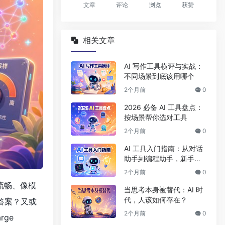
文章
评论
浏览
获赞
相关文章
AI 写作工具横评与实战：
不同场景到底该用哪个
2个月前
0
2026 必备 AI 工具盘点：
按场景帮你选对工具
2个月前
0
AI 工具入门指南：从对话
助手到编程助手，新手该
怎么选
2个月前
0
流畅、像模
当思考本身被替代：AI 时
代，人该如何存在？
答案？又或
2个月前
0
arge