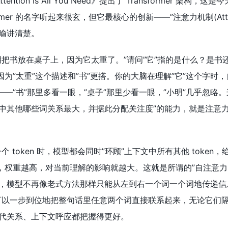
ntion Is All You Need》提出了 Transformer 架构，这
mer 的名字听起来很玄，但它最核心的创新——”注意力机制(Attent
喻讲清楚。
明把书放在桌子上，因为它太重了。”请问”它”指的是什么？是书
因为”太重”这个描述和”书”更搭。你的大脑在理解”它”这个字时
——”书”那里多看一眼，”桌子”那里少看一眼，”小明”几乎忽略。
中其他哪些词关系最大，并据此分配关注度”的能力，就是注意
理每一个 token 时，模型都会同时”环顾”上下文中所有其他 token
，权重越高，对当前理解的影响就越大。这就是所谓的”自注意力(se
命性在于，模型不再像老式方法那样只能从左到右一个词一个词地传递信
而是可以一步到位地把整句话里任意两个词直接联系起来，无论它们
代关系、上下文呼应都把握得更好。