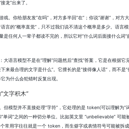
接龙”出来了。
戏。你给朋友发”在吗”，对方多半回”在”；你说”谢谢”，对方大
对语言的”概率直觉”，只不过我们说不清这个概率是多少。语言
量是任何人一辈子都读不完的，所以它对”什么词后面接什么词”
：大语言模型不是在”理解”问题然后”查找”答案，它是在根据它
下来最合理的文字是什么”。它擅长的是”接得像人话”，而不是
释它为什么会犯错时反复出现。
的”文字积木”
模型并不直接处理”字符”，它处理的是 token(可以理解为”词
和”单词”之间的一种切分单位。比如英文里 “unbelievable” 可能被切
；中文里一个常用字往往就是一个 token，而生僻字或表情符号可能被