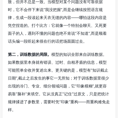
致，但并不总是一致。当模型对某个问题没有可靠依据
时，它不会停下来说”我没把握”,而是会继续按照语言规
律，生成一段读起来天衣无缝的内容——哪怕这段内容是
凭空捏造的。打个比方：它就像一个特别会聊天、又死要
面子的人，遇到不懂的问题也绝不肯说”不知道”,而是顺着
话头编一段听起来很在行的话把场面圆过去。
第二，训练数据的局限。
模型的知识全部来自训练数据。
如果数据里本身就有错误、过时、自相矛盾的信息，模型
可能照单全收并复述出来。更关键的是，模型有”知识截止
日期”,截止之后发生的事它一无所知；对于训练数据里很少
出现的冷门、专业、细分领域问题，它”印象模糊”,就更容
易靠”脑补”来填空。它从没真正”记住”过原文，只是把统计
规律揉进了参数里，需要时凭”印象”重构——而重构难免走
样。