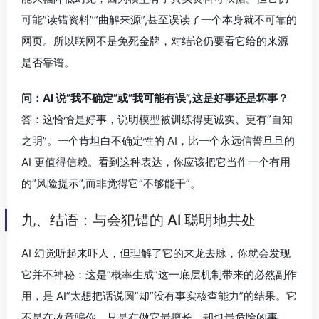
可能”读错资料””曲解来源”,甚至误读了一个本身就不可靠的
网页。所以联网不是免死金牌，对结论仍要看它给的来源
是否靠谱。
问：AI 说”我不确定”或”我可能有误”,这是好事还是坏事？
答：这恰恰是好事，说明模型被训练得更诚实、更有”自知
之明”。一个肯坦白不确定性的 AI，比一个永远信誓旦旦的
AI 更值得信赖。看到这种表达，你应该把它当作一个有用
的”风险提示”,而非觉得它”不够能干”。
九、结语：与会犯错的 AI 聪明地共处
AI 幻觉听起来吓人，但理解了它的来龙去脉，你就会发现
它并不神秘：这是”概率生成”这一底层机制带来的必然副作
用，是 AI”太想把话说圆”却”没有事实核查能力”的结果。它
不是在故意骗你，只是在做它最擅长、却也最危险的事