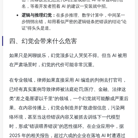
名，等着开发者照着 AI 的建议一安装就中招。
逻辑与推理幻觉：
在多步推理、数学计算中，中间某一
步悄悄出错，却用看似严密的逻辑链条把错误的结论”论
证”得头头是道。
四、幻觉会带来什么危害
如果只是闲聊娱乐，幻觉顶多让人哭笑不得。但当 AI 被用
在严肃场景时，幻觉的代价可能非常沉重。
在专业领域，律师如果直接采用 AI 编造的判例去打官司，
已经有真实案例导致律师被法庭处罚;医疗、金融、法律这
类”差之毫厘谬以千里”的领域，一个幻觉就可能酿成严重后
果。在内容传播上，幻觉会制造并扩散虚假信息，污染网
络环境，甚至当这些错误内容又被抓去训练下一代模型
时，形成”错误喂养错误”的恶性循环。在企业应用中，据
2025 年的相关报告，超过六成的企业在落地 AI 时遭遇过