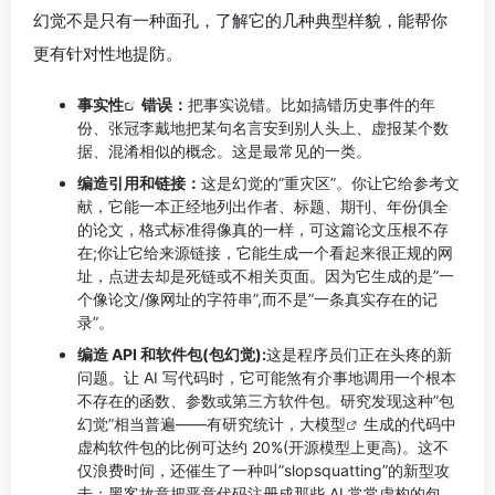
幻觉不是只有一种面孔，了解它的几种典型样貌，能帮你
更有针对性地提防。
事实性
错误：
把事实说错。比如搞错历史事件的年
份、张冠李戴地把某句名言安到别人头上、虚报某个数
据、混淆相似的概念。这是最常见的一类。
编造引用和链接：
这是幻觉的”重灾区”。你让它给参考文
献，它能一本正经地列出作者、标题、期刊、年份俱全
的论文，格式标准得像真的一样，可这篇论文压根不存
在;你让它给来源链接，它能生成一个看起来很正规的网
址，点进去却是死链或不相关页面。因为它生成的是”一
个像论文/像网址的字符串”,而不是”一条真实存在的记
录”。
编造 API 和软件包(包幻觉):
这是程序员们正在头疼的新
问题。让 AI 写代码时，它可能煞有介事地调用一个根本
不存在的函数、参数或第三方软件包。研究发现这种”包
幻觉”相当普遍——有研究统计，
大模型
生成的代码中
虚构软件包的比例可达约 20%(开源模型上更高)。这不
仅浪费时间，还催生了一种叫”slopsquatting”的新型攻
击：黑客故意把恶意代码注册成那些 AI 常常虚构的包