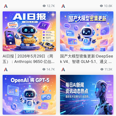
12.7K
10.6K
AI日报 | 2026年5月29日（周
国产大模型密集更新:DeepSee
五）：Anthropic 9650 亿估值
k V4、智谱 GLM-5.1、通义 Q
融资、Opus 4.8 发布
wen3.6
14.7K
11.3K