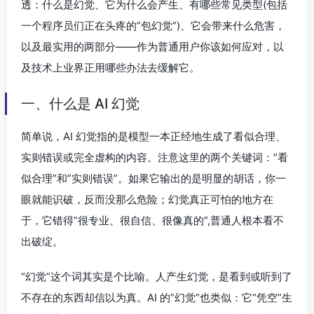
透：什么是幻觉、它为什么会产生、有哪些常见类型(包括
一个程序员们正在头疼的”包幻觉”)、它会带来什么危害，
以及最实用的两部分——作为普通用户你该如何应对，以
及技术上业界正用哪些办法去缓解它。
一、什么是 AI 幻觉
简单说，AI 幻觉指的是模型一本正经地生成了看似合理、
实则错误或完全虚构的内容。注意这里的两个关键词：”看
似合理”和”实则错误”。如果它输出的是明显的胡话，你一
眼就能识破，反而没那么危险；幻觉真正可怕的地方在
于，它错得”很专业、很自信、很像真的”,普通人根本看不
出破绽。
“幻觉”这个词其实是个比喻。人产生幻觉，是看到或听到了
不存在的东西却信以为真。AI 的”幻觉”也类似：它”凭空”生