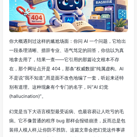
你大概遇到过这样的尴尬场面：你问 AI 一个问题，它给出
一段条理清晰、措辞专业、语气笃定的回答，你信以为真
地拿去用了，结果一查——它引用的那篇论文根本不存
在，那个网址点开是 404，那条”权威数据”纯属虚构。AI
不是说”我不知道”,而是面不改色地编了一套，听起来还特
别有道理。这种现象有个专门的名字，叫”AI 幻觉
(hallucination)”。
幻觉是当下大语言模型最受诟病、也最容易让人吃亏的毛
病。它不像普通的程序 bug 那样会报错崩溃，反而总是包
装得人模人样,让你防不胜防。这篇文章会把幻觉这件事讲