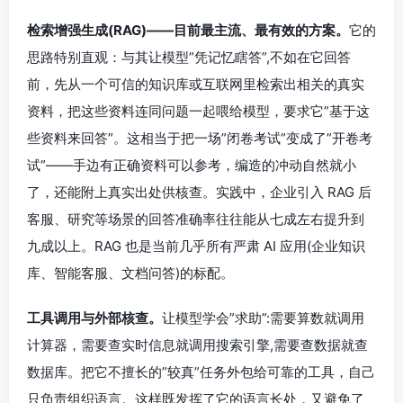
检索增强生成(RAG)——目前最主流、最有效的方案。
它的
思路特别直观：与其让模型”凭记忆瞎答”,不如在它回答
前，先从一个可信的知识库或互联网里检索出相关的真实
资料，把这些资料连同问题一起喂给模型，要求它”基于这
些资料来回答”。这相当于把一场”闭卷考试”变成了”开卷考
试”——手边有正确资料可以参考，编造的冲动自然就小
了，还能附上真实出处供核查。实践中，企业引入 RAG 后
客服、研究等场景的回答准确率往往能从七成左右提升到
九成以上。RAG 也是当前几乎所有严肃 AI 应用(企业知识
库、智能客服、文档问答)的标配。
工具调用与外部核查。
让模型学会”求助”:需要算数就调用
计算器，需要查实时信息就调用搜索引擎,需要查数据就查
数据库。把它不擅长的”较真”任务外包给可靠的工具，自己
只负责组织语言。这样既发挥了它的语言长处，又避免了