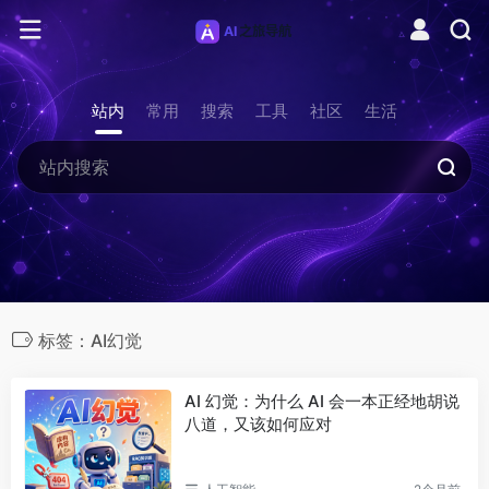
站内
常用
搜索
工具
社区
生活
标签：AI幻觉
AI 幻觉：为什么 AI 会一本正经地胡说
八道，又该如何应对