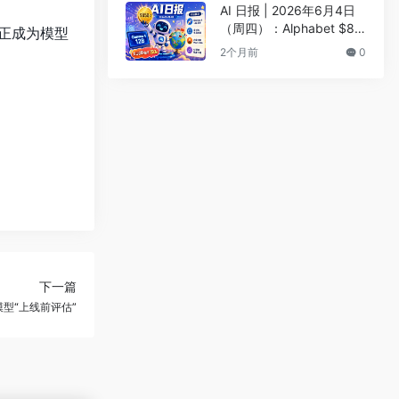
榜
AI 日报 | 2026年6月4日
（周四）：Alphabet $85
”正成为模型
0亿融资支持Google AI、
2个月前
0
Gemma 4 12B发布
下一篇
沿模型“上线前评估”