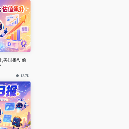
值飙升,美国推动前
”
12.7K