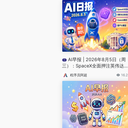
AI早报 | 2026年8月5日（周
N
三）：SpaceX全面押注英伟达
局太空AI、四大AI巨头赴白宫商
程序员阿超
16.
安全