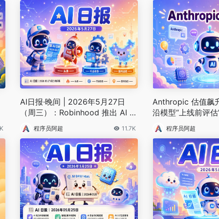
AI日报·晚间 | 2026年5月27日
Anthropic 估
布
（周三）：Robinhood 推出 AI A
沿模型“上线前评估
谈
gent 交易、FastAPI 爆 BadHost
2K
程序员阿超
11.7K
程序员阿超
漏洞