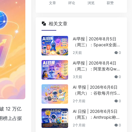
文章
评论
浏览
获赞
相关文章
AI早报 | 2026年8月5日
（周三）：SpaceX全面押
注英伟达布局太空AI、四
2天前
0
大AI巨头赴白宫商谈安全
AI早报 | 2026年8月4日
（周二）：阿里发布Qwen
3.8-Max旗舰模型、MiniM
3天前
0
ax H3开源登顶AI视频榜
AI 早报 | 2026年6月6日
（周六）：谷歌每月付Sp
aceX 9.2亿美元算力、BY
2个月前
0
D发布首款4nm智驾芯片
 12 万亿
AI 日报 | 2026年6月5日
（周五）：Anthropic称Cl
调用榜上占据
aude编写超90%代码、阶
2个月前
0
跃Step 3.7 Flash登顶AA