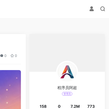
0
0
程序员阿超
管理员
158
0
7.2M
773