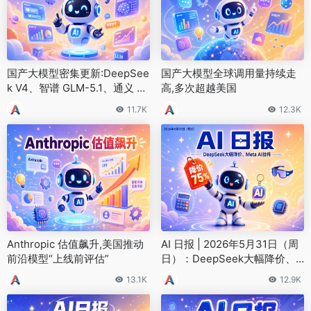
国产大模型密集更新:DeepSee
国产大模型全球调用量持续走
k V4、智谱 GLM-5.1、通义 Q
高,多次超越美国
wen3.6
11.7K
12.3K
Anthropic 估值飙升,美国推动
AI 日报 | 2026年5月31日（周
前沿模型“上线前评估”
日）：DeepSeek大幅降价、
Meta AI挂件
13.1K
12.9K