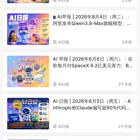
AI日报
2天前
AI早报 | 2026年8月4日（周二）：
N
阿里发布Qwen3.8-Max旗舰模型、Mi
niMax H3开源登顶AI视频榜
AI日报
3天前
AI 早报 | 2026年6月6日（周六）：谷
歌每月付SpaceX 9.2亿美元算力、BY
D发布首款4nm智驾芯片
AI日报
2个月前
AI 日报 | 2026年6月5日（周五）：A
nthropic称Claude编写超90%代码、
阶跃Step 3.7 Flash登顶AA榜
AI日报
2个月前