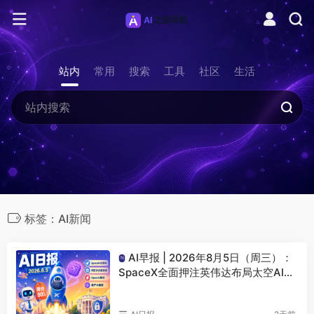
站内
常用
搜索
工具
社区
生活
标签：AI新闻
AI早报 | 2026年8月5日（周三）：
N
SpaceX全面押注英伟达布局太空AI、
四大AI巨头赴白宫商谈安全