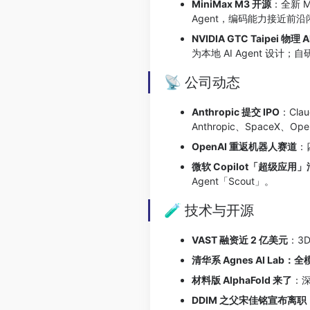
MiniMax M3 开源
：全新 
Agent，编码能力接近前
NVIDIA GTC Taipei 物理 
为本地 AI Agent 设计；自研
📡 公司动态
Anthropic 提交 IPO
：Cl
Anthropic、SpaceX、
OpenAI 重返机器人赛道
：
微软 Copilot「超级应用
Agent「Scout」。
🧪 技术与开源
VAST 融资近 2 亿美元
：3
清华系 Agnes AI Lab：
材料版 AlphaFold 来了
：深
DDIM 之父宋佳铭宣布离职