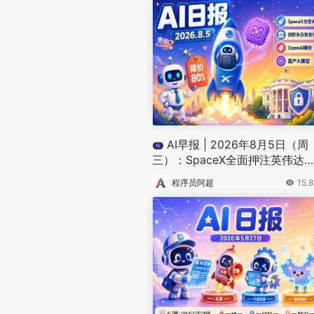
AI早报 | 2026年8月5日（周
N
三）：SpaceX全面押注英伟达
局太空AI、四大AI巨头赴白宫商
程序员阿超
15.
安全