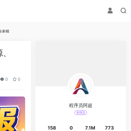
 全家桶
源、
0
0
程序员阿超
管理员
158
0
7.1M
773