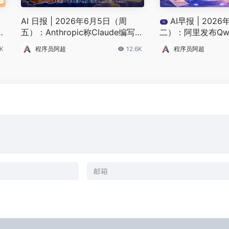
AI 日报 | 2026年6月5日（周
AI早报 | 202
N
A
五）：Anthropic称Claude编写超
二）：阿里发布Qwen
t
90%代码、阶跃Step 3.7 Flash登
舰模型、MiniMax
7K
程序员阿超
12.6K
程序员阿超
顶AA榜
视频榜