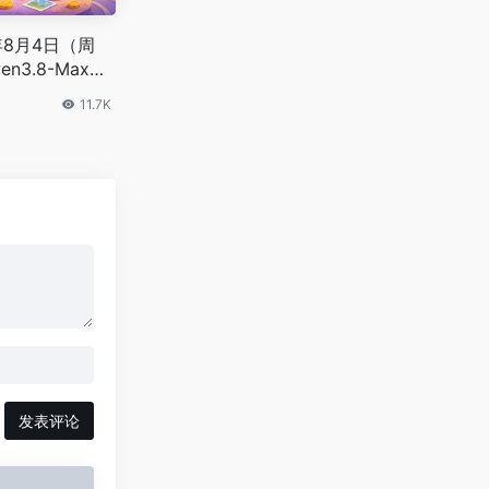
6年8月4日（周
3.8-Max旗
 H3开源登顶AI
11.7K
发表评论