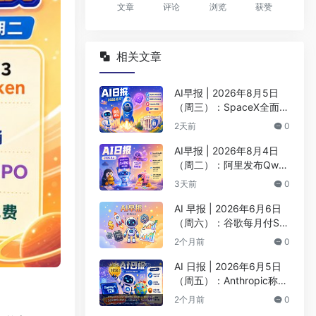
文章
评论
浏览
获赞
相关文章
AI早报 | 2026年8月5日
（周三）：SpaceX全面押
注英伟达布局太空AI、四
2天前
0
大AI巨头赴白宫商谈安全
AI早报 | 2026年8月4日
（周二）：阿里发布Qwen
3.8-Max旗舰模型、MiniM
3天前
0
ax H3开源登顶AI视频榜
AI 早报 | 2026年6月6日
（周六）：谷歌每月付Sp
aceX 9.2亿美元算力、BY
2个月前
0
D发布首款4nm智驾芯片
AI 日报 | 2026年6月5日
（周五）：Anthropic称Cl
aude编写超90%代码、阶
2个月前
0
跃Step 3.7 Flash登顶AA