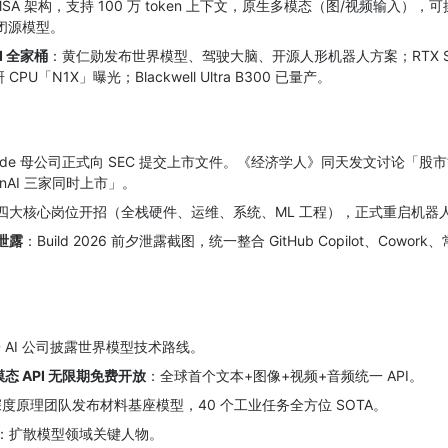
MSA 架构，支持 100 万 token 上下文，原生多模态（图/视频输入），
沿闭源模型。
AI 全家桶
：黄仁勋发布世界模型、驾驶大脑、开源人形机器人方案；RTX Sp
 CPU「N1X」曝光；Blackwell Ultra B300 已量产。
aude 母公司正式向 SEC 提交上市文件。《经济学人》同天发文讨论「股
OpenAI 三家同时上市」。
四大核心岗位开招（全栈硬件、运维、系统、ML 工程），正式重启机器
」泄露
：Build 2026 前夕泄露截图，统一整合 GitHub Copilot、Cowork、
D AI 公司披露世界模型技术路线。
全模态 API 无限期免费开放
：全球首个文本+图像+视频+音频统一 API。
度原理团队发布材料基座模型，40 个工业任务全方位 SOTA。
：扩散模型领域关键人物。