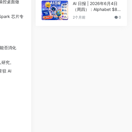
可操控桌面做
榜
AI 日报 | 2026年6月4日
（周四）：Alphabet $85
0亿融资支持Google AI、
ark 芯片专
2个月前
0
Gemma 4 12B发布
市能否消化
人研究。
常驻 AI