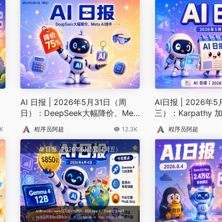
AI 日报 | 2026年5月31日（周
AI日报 | 2026年
布
日）：DeepSeek大幅降价、Met
三）：Karpathy 加
谈
a AI挂件
c、Gemini 3.5 Fl
8K
程序员阿超
12.3K
程序员阿超