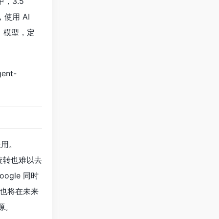
试中，3.5
，使用 AI
i」模型，定
gent-
司采用。
或旋转也难以去
ogle 同时
视频也将在未来
源。