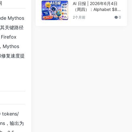
洞
榜
AI 日报 | 2026年6月4日
（周四）：Alphabet $85
0亿融资支持Google AI、
e Mythos
2个月前
0
Gemma 4 12B发布
 在其关键路径
refox
Mythos
现和修复速度提
tokens/
kens，输出为