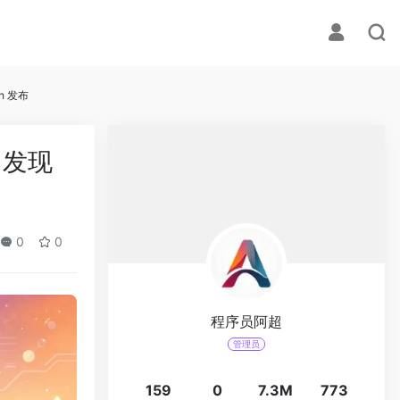
sh 发布
s 发现
0
0
程序员阿超
管理员
159
0
7.3M
773