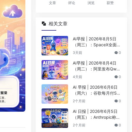
文章
评论
浏览
获赞
相关文章
AI早报 | 2026年8月5日
（周三）：SpaceX全面押
注英伟达布局太空AI、四
3天前
0
大AI巨头赴白宫商谈安全
AI早报 | 2026年8月4日
（周二）：阿里发布Qwen
3.8-Max旗舰模型、MiniM
4天前
0
ax H3开源登顶AI视频榜
AI 早报 | 2026年6月6日
（周六）：谷歌每月付Sp
aceX 9.2亿美元算力、BY
2个月前
0
D发布首款4nm智驾芯片
AI 日报 | 2026年6月5日
（周五）：Anthropic称Cl
aude编写超90%代码、阶
2个月前
0
跃Step 3.7 Flash登顶AA