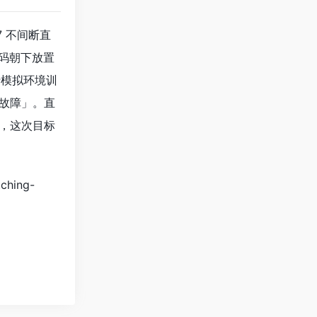
/7 不间断直
码朝下放置
并行模拟环境训
零故障」。直
时，这次目标
tching-