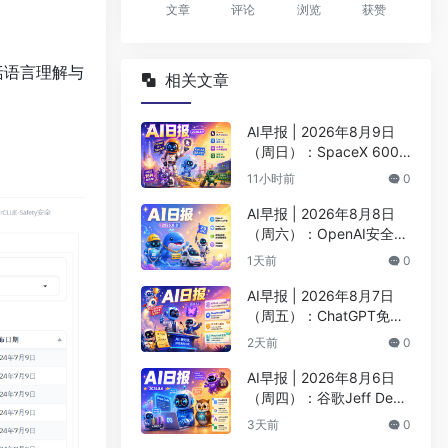
文章
评论
浏览
获赞
括语言理解与
相关文章
AI早报 | 2026年8月9日
（周日）：SpaceX 600
亿美元收购Cursor最快下
11小时前
0
周收官、Kimi K3安全测试
遭突破
AI早报 | 2026年8月8日
（周六）：OpenAI安全评
估暂停Astra开发、DeepS
1天前
0
eek以5000亿估值重启融
资
AI早报 | 2026年8月7日
（周五）：ChatGPT免费
版升级GPT-5.6 Luna无限
2天前
0
对话、DeepMind掌门哈
萨比斯卸任CEO
AI早报 | 2026年8月6日
（周四）：谷歌Jeff Dean
创办AI科学公司、Meta发
3天前
0
布编程代理Muse Code