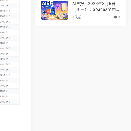
AI早报 | 2026年8月5日
（周三）：SpaceX全面押
注英伟达布局太空AI、四
4天前
0
大AI巨头赴白宫商谈安全