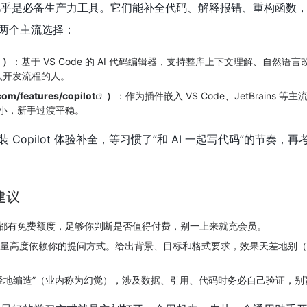
手几乎是必备生产力工具。它们能补全代码、解释报错、重构函数
两个主流选择：
）
：基于 VS Code 的 AI 代码编辑器，支持整库上下文理解、自然语
融入开发流程的人。
com/features/copilot
）
：作为插件嵌入 VS Code、JetBrains 等主
小，新手过渡平稳。
Copilot 体验补全，等习惯了”和 AI 一起写代码”的节奏，
建议
都有免费额度，足够你判断是否值得付费，别一上来就充会员。
出质量高度依赖你的提问方式。给出背景、目标和格式要求，效果天差地别
本正经地编造”（业内称为幻觉），涉及数据、引用、代码时务必自己验证，别