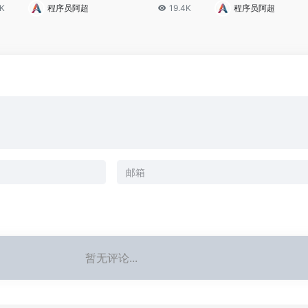
具选择与国产卡适配
切的硬核教程》
8K
程序员阿超
19.4K
程序员阿超
暂无评论...