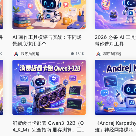
讲
AI 写作工具横评与实战：不同场
2026 必备 AI 
景到底该用哪个
帮你选对工具
8K
程序员阿超
18.1K
程序员阿超
消费级显卡部署 Qwen3-32B（Q
《Andrej Karpa
4_K_M）完全指南:显存测算、工
雄」神经网络课程 