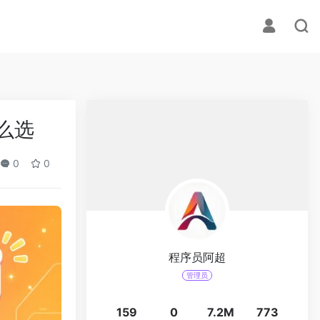
么选
0
0
程序员阿超
管理员
159
0
7.2M
773