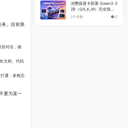
消费级显卡部署 Qwen3-3
2B（Q4_K_M）完全指南:
显存测算、工具选择与国
2个月前
0
产卡适配
任务。目前第
语音对话，插
长文档、代码
）深度打通，多模态
不要为某一