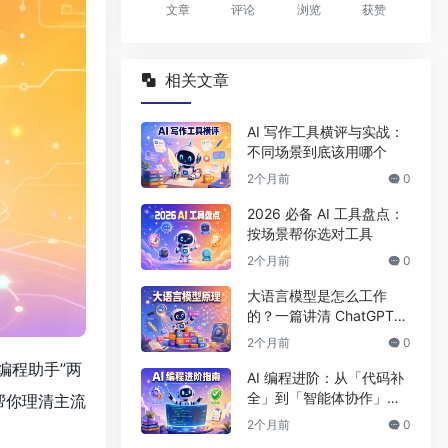
文章
评论
浏览
获赞
相关文章
AI 写作工具横评与实战：
不同场景到底该用哪个
2个月前
0
2026 必备 AI 工具盘点：
按场景帮你选对工具
2个月前
0
大语言模型是怎么工作
的？一篇讲清 ChatGPT
背后的原理
2个月前
0
编程助手”两
AI 编程进阶：从「代码补
全」到「智能体协作」的
帮你理清主流
开发新范式
2个月前
0