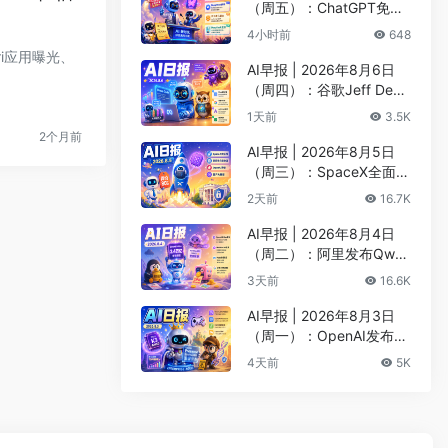
（周五）：ChatGPT免费
版升级GPT-5.6 Luna无限
4小时前
648
对话、DeepMind掌门哈
iri应用曝光、
萨比斯卸任CEO
AI早报 | 2026年8月6日
（周四）：谷歌Jeff Dean
创办AI科学公司、Meta发
1天前
3.5K
布编程代理Muse Code
2个月前
AI早报 | 2026年8月5日
（周三）：SpaceX全面押
注英伟达布局太空AI、四
2天前
16.7K
大AI巨头赴白宫商谈安全
AI早报 | 2026年8月4日
（周二）：阿里发布Qwen
3.8-Max旗舰模型、MiniM
3天前
16.6K
ax H3开源登顶AI视频榜
AI早报 | 2026年8月3日
（周一）：OpenAI发布Pr
esence、DNA证据被曝可
4天前
5K
AI篡改、Claude Opus 5
一句话生成3D游戏