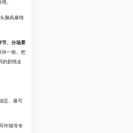
好用。
合头脑风暴情
章节、分场景
保持一致。把
同的剧情走
最稳定、最可
写作猫等专