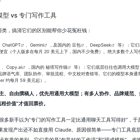
型 vs 专门写作工具
分两类，搞清它们的区别能帮你少花冤枉钱：
、
ChatGPT
、
Gemini
，及国内的
豆包
、
DeepSeek
等）：它们
便宜（个人版多在每月 20 美元上下，国内不少免费）。绝大多数个人写
、
Copy.ai
，国内的
秘塔写作猫
等）：它们底层往往也调用大模型
、品牌语气库、团队协作、审批流程、中文校对查错等。它们的模型本身通
r 约每月 59 美元起）。
主、自由撰稿人，优先用通用大模型；有多人协作、品牌规范、
流程价值”才值回票价。
很多新手以为”专门的写作工具一定比通用聊天工具写得好”，于
，结果发现产出还不如直接用 Claude。原因很简单——专门工具
没有质的差别，它们卖的是”包装好的工作流”和”现成模板”，省