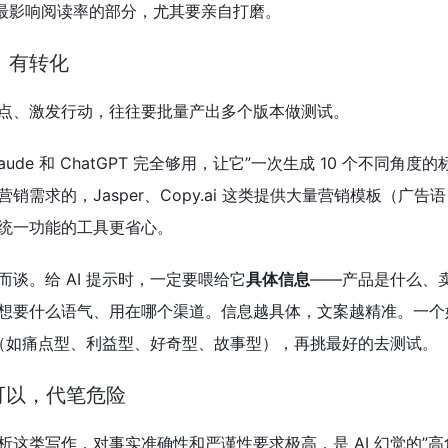
个最影响阅读率的部分，尤其要亲自打磨。
、有转化
点、激发行动，往往要批量产出多个版本做测试。
ude 和 ChatGPT 完全够用，让它”一次生成 10 个不同角度的
需求的，Jasper、Copy.ai 这类提供大量营销模板（广告
统一功能的工具更省心。
谈。给 AI 提示时，一定要喂给它
具体信息
——产品是什么、
想要什么语气、用在哪个渠道。信息越具体，文案越精准。一个
一版（如痛点型、利益型、好奇型、故事型），再挑最好的去测试。
助可以，代笔危险
这类写作，对事实准确性和严谨性要求极高，是 AI 幻觉的”高