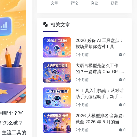
文章
评论
浏览
获赞
相关文章
2026 必备 AI 工具盘点：
按场景帮你选对工具
2个月前
0
大语言模型是怎么工作
的？一篇讲清 ChatGPT
背后的原理
2个月前
0
AI 工具入门指南：从对话
助手到编程助手，新手该
怎么选
2个月前
0
该用哪个？写
2026 大模型排名·音频篇:
截至 2026 年 5 月的当前
味”怎么破？
格局与选型
2个月前
0
、主流工具的