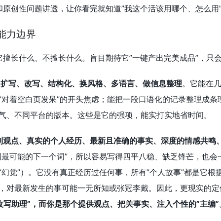
味和原创性问题讲透，让你看完就知道”我这个活该用哪个、怎么用
的能力边界
楚它擅长什么、不擅长什么。盲目期待它”一键产出完美成品”，只
、扩写、改写、结构化、换风格、多语言、做信息整理
。它能在
”对着空白页发呆”的开头焦虑；能把一段口语化的记录整理成条
气、不同平台的版本。这些是它的强项，能实打实地省时间。
到观点、真实的个人经历、最新且准确的事实、深度的情感共鸣
测最可能的下一个词”，所以容易写得四平八稳、缺乏锋芒，也会
”幻觉”）。它没有真正经历过任何事，所有”个人故事”都是它根
，对最新发生的事可能一无所知或张冠李戴。因此，更现实的定
 改写助理”，而你是那个提供观点、把关事实、注入个性的”主编”
。