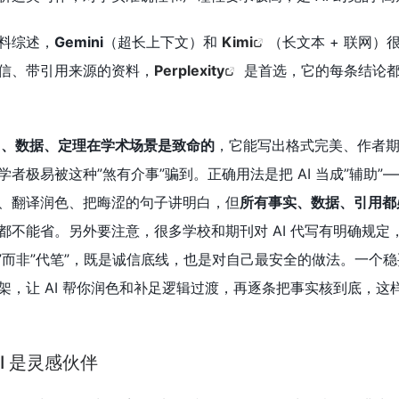
料综述，
Gemini
（超长上下文）和
Kimi
（长文本 + 联网）
信、带引用来源的资料，
Perplexity
是首选，它的每条结论
引用、数据、定理在学术场景是致命的
，它能写出格式完美、作者
者极易被这种”煞有介事”骗到。正确用法是把 AI 当成”辅助”
、翻译润色、把晦涩的句子讲明白，但
所有事实、数据、引用都
都不能省。另外要注意，很多学校和期刊对 AI 代写有明确规定
辅助”而非”代笔”，既是诚信底线，也是对自己最安全的做法。一个
架，让 AI 帮你润色和补足逻辑过渡，再逐条把事实核到底，这
I 是灵感伙伴