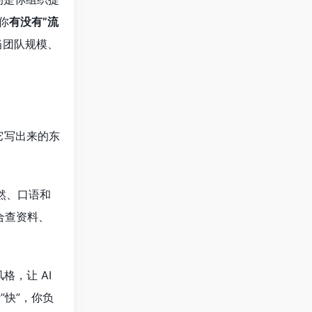
你
有没有”流
当团队规模、
它写出来的东
然、口语和
合查资料、
格，让 AI
”快”，你负