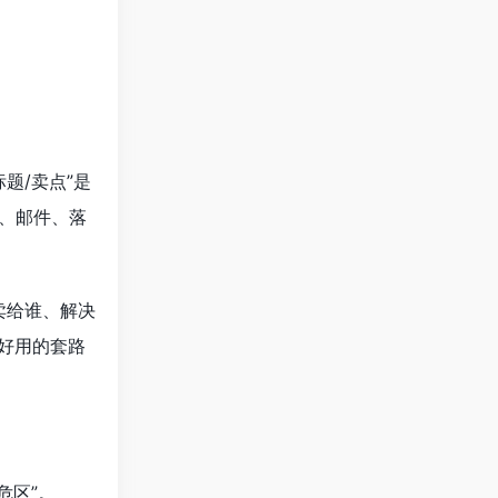
标题/卖点”是
语、邮件、落
卖给谁、解决
好用的套路
危区”。