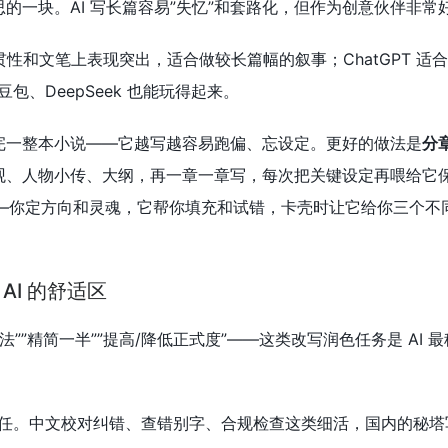
意思的一块。AI 写长篇容易”失忆”和套路化，但作为创意伙伴非常
文连贯性和文笔上表现突出，适合做较长篇幅的叙事；ChatGPT 适
、DeepSeek 也能玩得起来。
次写完一整本小说——它越写越容易跑偏、忘设定。更好的做法是
分
世界观、人物小传、大纲，再一章一章写，每次把关键设定再喂给它
——你定方向和灵魂，它帮你填充和试错，卡壳时让它给你三个不
：AI 的舒适区
法””精简一半””提高/降低正式度”——这类改写润色任务是 AI 
任。中文校对纠错、查错别字、合规检查这类细活，国内的秘塔