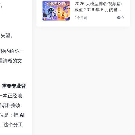
2026 大模型排名·视频篇:
”。
截至 2026 年 5 月的当前
格局与选型
2个月前
0
会失望。
几秒内给你一
理清晰的文
、需要专业背
一本正经地
据语料拼凑
位是：
把 AI
。这个分工