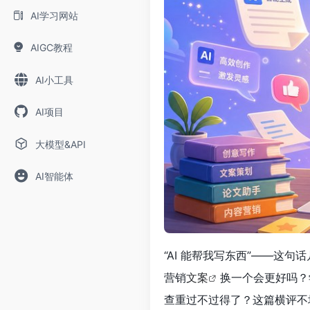
AI学习网站
AIGC教程
AI小工具
AI项目
大模型&API
AI智能体
“AI 能帮我写东西”——这
营销
文案
换一个会更好吗？学
查重过不过得了？这篇横评不