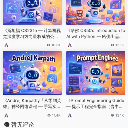
《斯坦福 CS231n — 计算机视
《哈佛 CS50’s Introduction to
觉深度学习方向最权威的公开
AI with Python — 哈佛出品的
课》
免费 AI 入门课》
10.6K
13.1K
《Andrej Karpathy「从零到英
《Prompt Engineering Guide
雄」神经网络课程 — 手写实现
— 提示工程完全指南（含中文
一切的硬核教程》
版）》
11.4K
13.1K
暂无评论