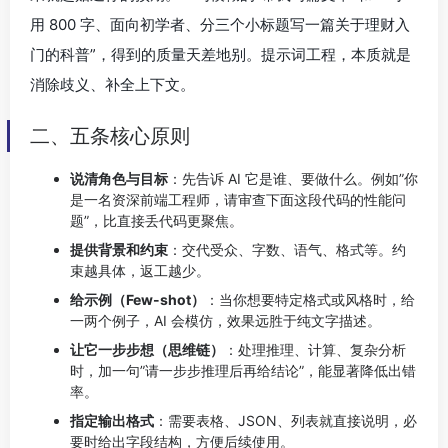
用 800 字、面向初学者、分三个小标题写一篇关于理财入
门的科普”，得到的质量天差地别。提示词工程，本质就是
消除歧义、补全上下文。
二、五条核心原则
说清角色与目标
：先告诉 AI 它是谁、要做什么。例如”你
是一名资深前端工程师，请审查下面这段代码的性能问
题”，比直接丢代码更聚焦。
提供背景和约束
：交代受众、字数、语气、格式等。约
束越具体，返工越少。
给示例（Few-shot）
：当你想要特定格式或风格时，给
一两个例子，AI 会模仿，效果远胜于纯文字描述。
让它一步步想（思维链）
：处理推理、计算、复杂分析
时，加一句”请一步步推理后再给结论”，能显著降低出错
率。
指定输出格式
：需要表格、JSON、列表就直接说明，必
要时给出字段结构，方便后续使用。