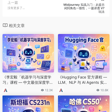
上一篇
Midjourney 实战入门：从提示
没有更多了...
词到角色一致性，一篇讲透 V7
玩法
相关文章
《李宏毅「机器学习与深度学
《Hugging Face 官方课程 —
习」课程 — 中文最佳深度学习
LLM、NLP 与 AI Agents 实战
公开课》
教程》
12.3K
10.6K