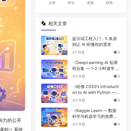
文章
评论
浏览
获赞
相关文章
提示词工程入门：5 条原
则让 AI 听懂你的需求
2个月前
0
《DeepLearning.AI 短课
程合集 — 1-2 小时速学 AI
前沿技术》
3个月前
0
《哈佛 CS50’s Introducti
on to AI with Python —
哈佛出品的免费 AI 入门
3个月前
0
课》
《Kaggle Learn — 数据
科学与机器学习的免费微
具影响力的公开
课程合集》
3个月前
0
课程
系统