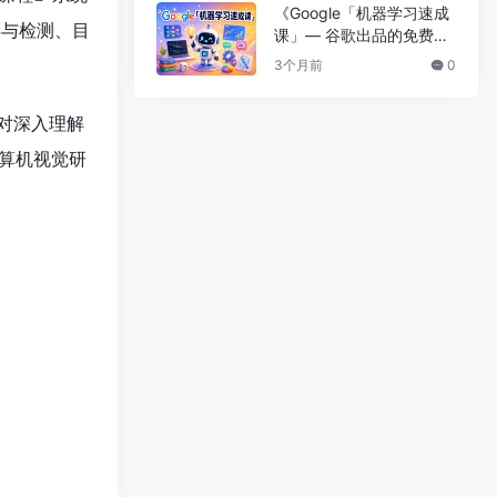
《Google「机器学习速成
类与检测、目
课」— 谷歌出品的免费机
器学习入门教程》
3个月前
0
，对深入理解
算机视觉研