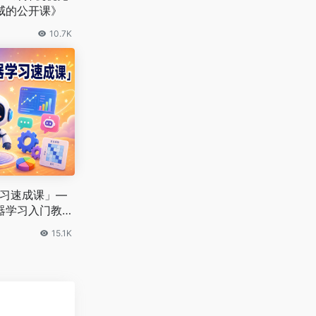
威的公开课》
10.7K
器学习速成课」—
器学习入门教
15.1K