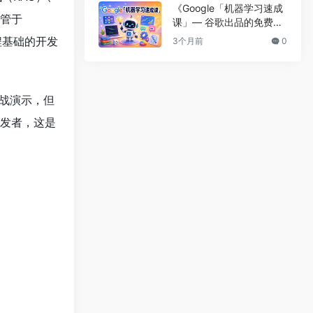
《Google「机器学习速成
管于
课」— 谷歌出品的免费机
器学习入门教程》
程基础的开发
3个月前
0
行实战演示，但
开发者，这是