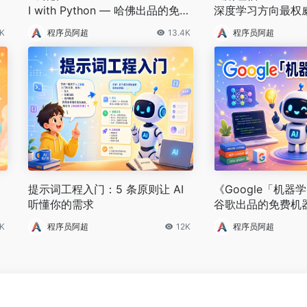
》
I with Python — 哈佛出品的免费
深度学习方向最权
AI 入门课》
4K
程序员阿超
13.4K
程序员阿超
提示词工程入门：5 条原则让 AI
《Google「机
》
听懂你的需求
谷歌出品的免费机
程》
1K
程序员阿超
12K
程序员阿超