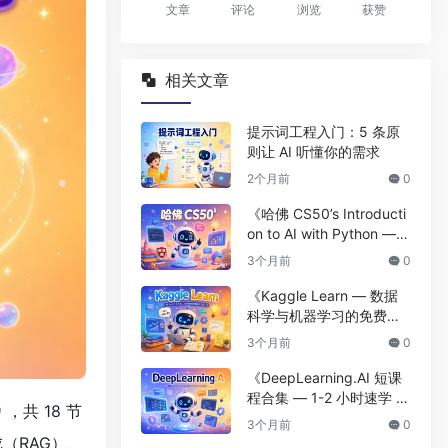
文章
评论
浏览
获赞
相关文章
提示词工程入门：5 条原
则让 AI 听懂你的需求
2个月前
0
《哈佛 CS50’s Introducti
on to AI with Python —
哈佛出品的免费 AI 入门
3个月前
0
课》
《Kaggle Learn — 数据
科学与机器学习的免费微
课程合集》
3个月前
0
《DeepLearning.AI 短课
程合集 — 1-2 小时速学 AI
，共 18 节
前沿技术》
3个月前
0
成（RAG）、