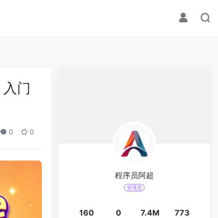
I 入门
0
0
程序员阿超
管理员
160
0
7.4M
773