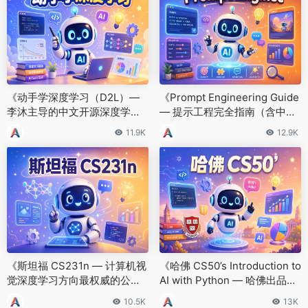
《动手学深度学习（D2L）—
《Prompt Engineering Guide
李沐主导的中文开源深度学习
— 提示工程完全指南（含中文
教材》
版）》
11.9K
12.9K
《斯坦福 CS231n — 计算机视
《哈佛 CS50’s Introduction to
觉深度学习方向最权威的公开
AI with Python — 哈佛出品的
课》
免费 AI 入门课》
10.5K
13K