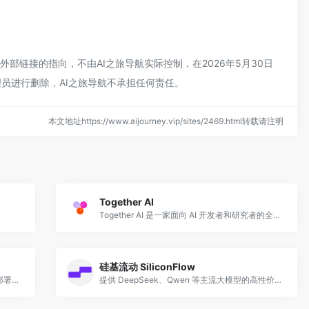
外部链接的指向，不由AI之旅导航实际控制，在2026年5月30日
员进行删除，AI之旅导航不承担任何责任。
本文地址https://www.aijourney.vip/sites/2469.html转载请注明
Together AI
Together AI 是一家面向 AI 开发者和研究者的全栈云计算平台，核心服务包括开源模型的高速推理 API、自定义模型微调（Fine-tuning）、GP
硅基流动 SiliconFlow
Replicate 是一个专注于开源 AI 模型的云端部署和 API 调用平台，用户可以通过简单的 API 调用或 Web 界面直接运行数千个开源 AI 模型，
提供 DeepSeek、Qwen 等主流大模型的高性价比 API 云服务。