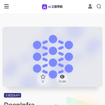
0
13.4K
大模型&API
DeepInfra