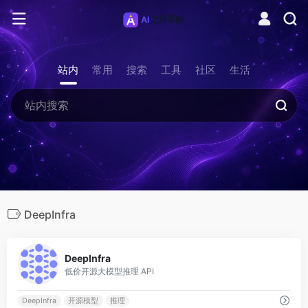
站内
常用
搜索
工具
社区
生活
DeepInfra
0
DeepInfra
低价开源大模型推理 API
DeepInfra
开源模型
推理