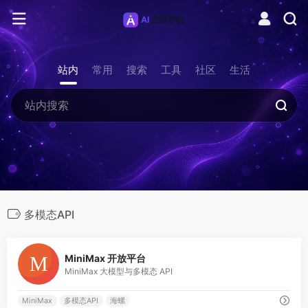
站内
常用
搜索
工具
社区
生活
多模态API
0
MiniMax 开放平台
MiniMax 大模型与多模态 API
MiniMax
多模态API
海螺