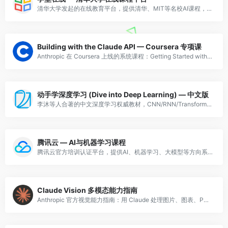
清华大学发起的在线教育平台，提供清华、MIT等名校AI课程，含清华大学人工智能基础、机器学习等精品课。
Building with the Claude API — Coursera 专项课
Anthropic 在 Coursera 上线的系统课程：Getting Started with Claude、Prompt Engineering and Evaluation、Tool Use、MCP、RAG、Claude Code。
动手学深度学习 (Dive into Deep Learning) — 中文版
李沐等人合著的中文深度学习权威教材，CNN/RNN/Transformer/GAN全覆盖，多框架实现，B站有配套视频，国内深度学习入门首选。
腾讯云 — AI与机器学习课程
腾讯云官方培训认证平台，提供AI、机器学习、大模型等方向系统课程，涵盖腾讯混元大模型相关内容。
Claude Vision 多模态能力指南
Anthropic 官方视觉能力指南：用 Claude 处理图片、图表、PDF，涵盖 OCR、图像分析、图表解读，附带代码示例。