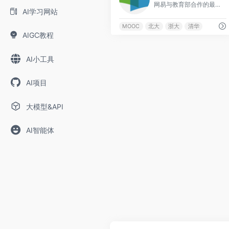
网易与教育部合作的最大在线课程平台，汇聚浙大、清华、北大等高校AI课程：浙大机器学习、北大TensorFlow实践等，可获官方证书。
AI学习网站
MOOC
北大
浙大
清华
AIGC教程
AI小工具
AI项目
大模型&API
AI智能体