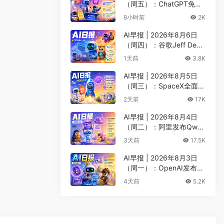
（周五）：ChatGPT免费
版升级GPT-5.6 Luna无限
8小时前
2K
对话、DeepMind掌门哈
萨比斯卸任CEO
AI早报 | 2026年8月6日
（周四）：谷歌Jeff Dean
创办AI科学公司、Meta发
1天前
3.8K
布编程代理Muse Code
AI早报 | 2026年8月5日
（周三）：SpaceX全面押
注英伟达布局太空AI、四
2天前
17K
大AI巨头赴白宫商谈安全
AI早报 | 2026年8月4日
（周二）：阿里发布Qwen
3.8-Max旗舰模型、MiniM
3天前
17.5K
ax H3开源登顶AI视频榜
AI早报 | 2026年8月3日
（周一）：OpenAI发布Pr
esence、DNA证据被曝可
4天前
5.2K
AI篡改、Claude Opus 5
一句话生成3D游戏