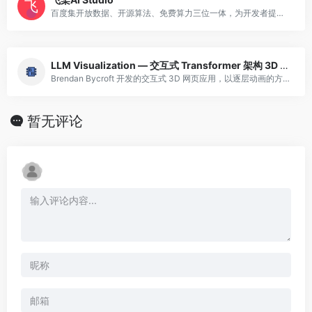
百度集开放数据、开源算法、免费算力三位一体，为开发者提供高效学习和开发环境、高价值高奖金竞赛项目，支撑高校老师轻松实现AI教学，并助力开发者学习交流，加速落地AI业务场景
LLM Visualization — 交互式 Transformer 架构 3D 可视化
Brendan Bycroft 开发的交互式 3D 网页应用，以逐层动画的方式展示 GPT 类大语言模型的完整 Transformer 推理流程。从输入 token 的嵌入向量开始，逐步展示注意力机制（包括 Query/Key/Value
暂无评论