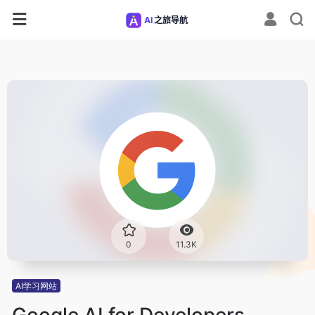
0
11.3K
AI学习网站
Google AI for Developers