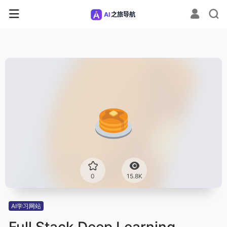
0
15.8K
AI学习网站
Full Stack Deep Learning