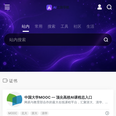
站内
常用
搜索
工具
社区
生活
证书
0
中国大学MOOC — 顶尖高校AI课程总入口
网易与教育部合作的最大在线课程平台，汇聚浙大、清华、北大等高校AI课程：浙大机器学习、北大TensorFlow实践等，可获官方证书。
MOOC
北大
浙大
清华