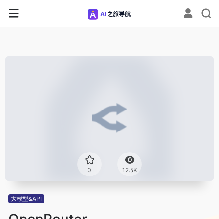
0
12.5K
大模型&API
OpenRouter