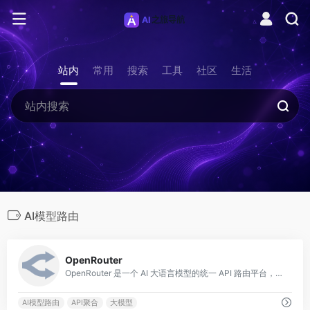
站内
常用
搜索
工具
社区
生活
AI模型路由
0
OpenRouter
OpenRouter 是一个 AI 大语言模型的统一 API 路由平台，聚合了来自 OpenAI、Anthropic、Google、Meta、Mistral 等
AI模型路由
API聚合
大模型