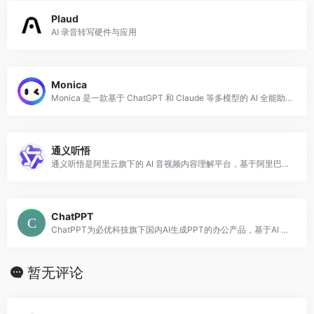
Plaud
AI 录音转写硬件与应用
Monica
Monica 是一款基于 ChatGPT 和 Claude 等多模型的 AI 全能助手，以浏览器扩展插件形式提供服务，可在任意网页上直接调用 AI 能力，无需切
通义听悟
通义听悟是阿里云旗下的 AI 音视频内容理解平台，基于阿里巴巴自研的通义大模型，专注于将音频和视频内容转化为结构化的文字记录和智能摘要。
ChatPPT
ChatPPT为必优科技旗下国内AI生成PPT的办公产品，基于AI Chat指令式内容生成与创作，辅助职场办公人工更高效去创作PPT文档，目前接入超过350+指令集，可以在1分钟内完成全篇PPT生成、设计与排版。
暂无评论